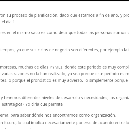
n su proceso de planificación, dado que estamos a fin de año, y pro
 el día 1.
iones en el mismo saco es como decir que todas las personas somos 
empos, ya que sus ciclos de negocio son diferentes, por ejemplo la in
 empresas, muchas de ellas PYMEs, donde este período es muy comple
or varias razones no la han realizado, ya sea porque este período es
antes, o porque el pronóstico es muy adverso, o simplemente porqu
 tenemos diferentes niveles de desarrollo y necesidades, las organi
 estratégica? Yo diría que permite:
 externa, para saber dónde nos encontramos como organización.
l en futuro, lo cual implica necesariamente ponerse de acuerdo entre l