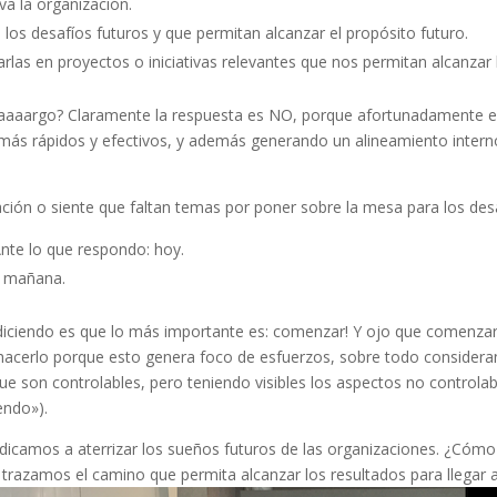
a la organización.
os desafíos futuros y que permitan alcanzar el propósito futuro.
marlas en proyectos o iniciativas relevantes que nos permitan alcanza
 laaaargo? Claramente la respuesta es NO, porque afortunadamente ex
más rápidos y efectivos, y además generando un alineamiento interno 
cación o siente que faltan temas por poner sobre la mesa para los des
Ante lo que respondo: hoy.
: mañana.
diciendo es que lo más importante es: comenzar! Y ojo que comenzar 
 hacerlo porque esto genera foco de esfuerzos, sobre todo considera
que son controlables, pero teniendo visibles los aspectos no contro
endo»).
icamos a aterrizar los sueños futuros de las organizaciones. ¿Cóm
 trazamos el camino que permita alcanzar los resultados para llegar 