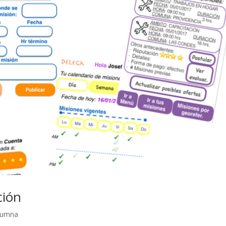
ción
lumna